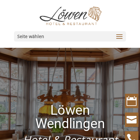
Seite wählen

Löwen

Wendlingen
Hotel & Restaurant
